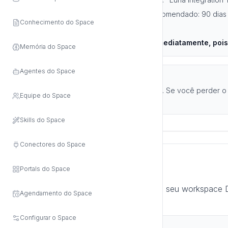
Defina o período de expiração (recomendado: 90 dias 
Conhecimento do Space
Clique em "Generate"
⚠️ IMPORTANTE: Copie o token imediatamente, pois 
Memória do Space
Agentes do Space
Dica de Segurança
Guarde o token em um local seguro. Se você perder o 
Equipe do Space
atualizar a conexão na Luria.
Skills do Space
Conectores do Space
2. Obter Server Hostname
Portals do Space
O Server Hostname é o endereço do seu workspace D
Agendamento do Space
duas formas:
Configurar o Space