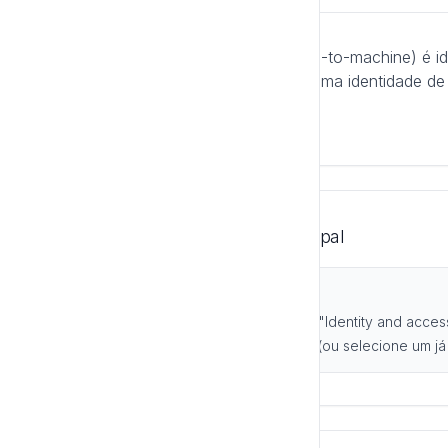
O Service Principal (M2M — machine-to-machine) é i
compartilhado por uma equipe, sob uma identidade de
login de uma pessoa específica.
1. Criar (ou usar) um Service Principal
Passos:
No Databricks, acesse "Settings" > "Identity and acces
Adicione um novo service principal (ou selecione um já 