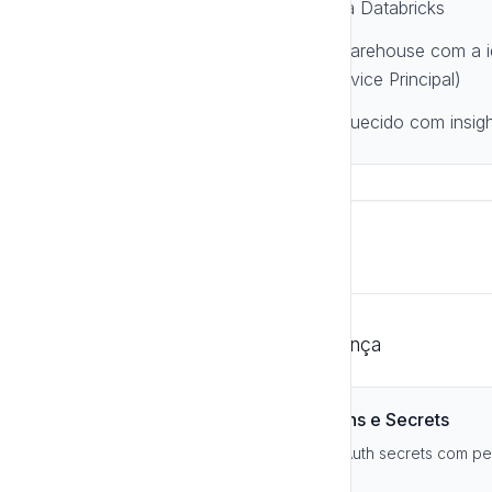
Luria gera SQL otimizado para Databricks
2
Consulta executada no SQL Warehouse com a i
3
(usuário, Access Token ou Service Principal)
Resultado processado e enriquecido com insig
4
Segurança e Boas Práticas
Recomendações de Segurança
✅ Gerenciamento de Tokens e Secrets
Configure Access Tokens e OAuth secrets com pe
seu uso