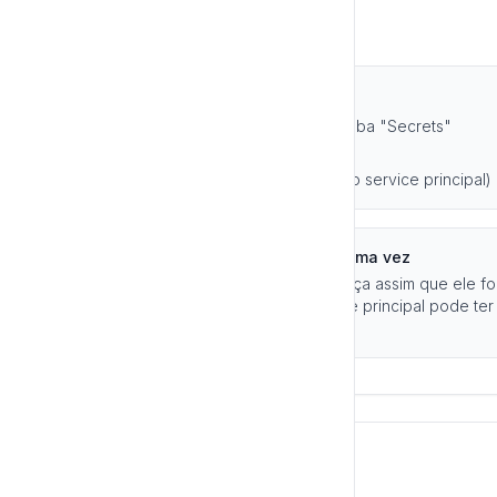
2. Gerar um OAuth Secret
Passos:
Abra o service principal e vá até a aba "Secrets"
Clique em "Generate secret"
Copie o Client ID (= Application ID do service principal
Importante: o Secret só é exibido uma vez
Guarde o Client Secret com segurança assim que ele fo
visualizá-lo novamente. Cada service principal pode ter
2 anos.
3. Dar Acesso ao SQL Warehouse