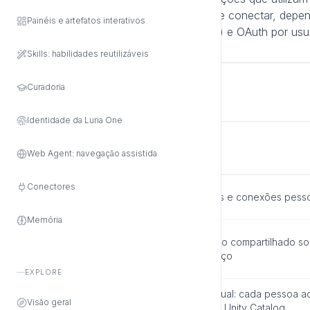
dados central. Existem três formas de conectar, dep
Painéis e artefatos interativos
Token (PAT), Service Principal (M2M) e OAuth por usuá
Skills: habilidades reutilizáveis
Curadoria
Qual Opção Escolher?
Identidade da Luria One
Web Agent: navegação assistida
Opção
Ideal para
Conectores
Access Token
Setup rápido, testes e conexões pess
(PAT)
Memória
Service
Automação e acesso compartilhado s
Principal
identidade de serviço
(M2M)
EXPLORE
OAuth (por
Governança individual: cada pessoa 
Visão geral
usuário / U2M)
próprios direitos no Unity Catalog