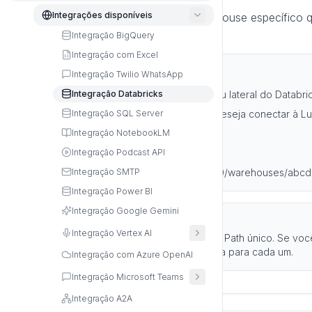
Integrações disponíveis
O HTTP Path identifica o SQL Warehouse específico q
estes passos:
Integração BigQuery
Integração com Excel
Passos:
Integração Twilio WhatsApp
Acesse "SQL Warehouses" no menu lateral do Databri
Integração Databricks
Selecione o SQL Warehouse que deseja conectar à Lu
Integração SQL Server
Clique na aba "Connection Details"
Integração NotebookLM
Localize o campo "HTTP Path"
Integração Podcast API
Copie o valor completo (ex: "/sql/1.0/warehouses/ab
Integração SMTP
Integração Power BI
Integração Google Gemini
Nota Importante
Integração Vertex AI
Cada SQL Warehouse tem um HTTP Path único. Se você 
criar uma conexão separada na Luria para cada um.
Integração com Azure OpenAI
Integração Microsoft Teams
Integração A2A