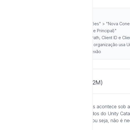
Passos:
Vá em "Configurações" > "Integrações" > "Nova Con
Selecione o tipo "Databricks (Service Principal)"
Preencha Server Hostname, HTTP Path, Client ID e Clie
Preencha o campo Catálogo se sua organização usa Uni
Clique em "Criar" para salvar a conexão
Opção 3: OAuth (por usuário / U2M)
Nesta opção, o acesso ao Databricks acontece sob a
— ideal quando a governança de dados do Unity Catalo
um app OAuth "público" com PKCE, ou seja, não é nec