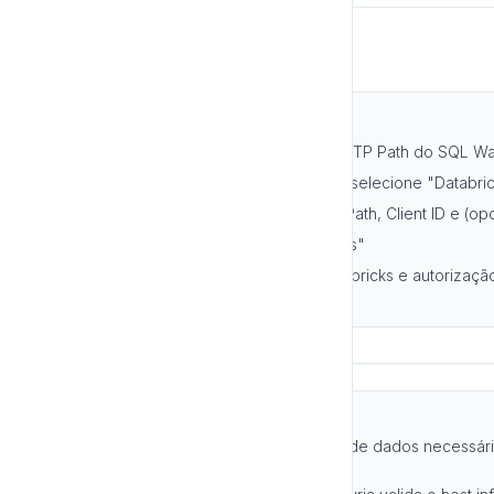
Conexão de cada usuário
Passos:
Obtenha o Server Hostname e o HTTP Path do SQL War
Na Luria, vá em "Nova Conexão" e selecione "Databric
Preencha Server Hostname, HTTP Path, Client ID e (opc
Clique em "Conectar com Databricks"
Um popup abrirá para login no Databricks e autorizaçã
criada automaticamente
Escopo mínimo e proteção de host
A Luria solicita apenas o escopo mínimo de dados necessári
preciso para executar consultas.