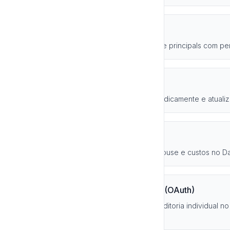
✅ Permissões Mínimas
Use SQL Warehouses e service principals com per
✅ Rotação de Credenciais
Renove tokens e secrets periodicamente e atualiz
✅ Monitoramento
Monitore o uso do SQL Warehouse e custos no Da
✅ Governança por Usuário (OAuth)
Para times que precisam de auditoria individual no
por usuário)