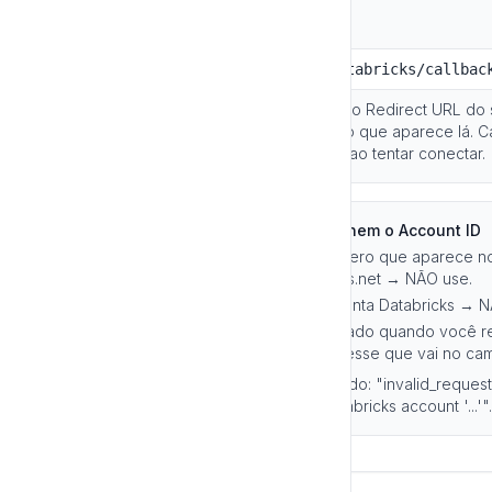
Use o Redirect URL exato
Em produção, o Redirect URL é:
https://api.pxdata.ai/auth/databricks/callbac
A Luria também exibe o valor exato do Redirect URL do 
"Databricks (OAuth)" — use sempre o que aparece lá. Ca
causa o erro "redirect_uri mismatch" ao tentar conectar.
O Client ID NÃO é o Workspace ID nem o Account ID
❌ Workspace / Org ID — é o número que aparece no 
1234567890123456.7.azuredatabricks.net → NÃO use.
❌ Account ID — o UUID da sua conta Databricks → N
✅ Client ID do app — o UUID gerado quando você re
connection) no Account Console. É esse que vai no camp
Sintoma de erro se usar o valor errado: "invalid_requ
with client_id: '...' not available in Databricks account '...'".