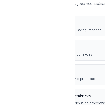
Agora que você tem todas as informações necessárias,
conexão na Luria:
Passo 1: Acessar Configurações
No menu flutuante da Luria, clique em "Configurações"
Passo 2: Ir para Integrações
Clique em "Integrações" > "Configurar conexões"
Passo 3: Criar Nova Conexão
Clique em "Nova Conexão" para iniciar o processo
Passo 4: Preencher Campos do Databricks
•
Tipo de Conexão:
Selecione "Databricks" no dropdow