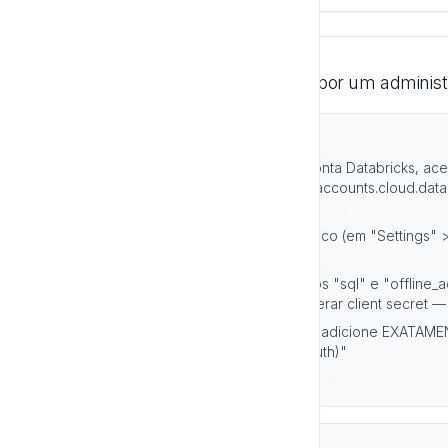
Pré-requisito (feito uma única vez por um adminis
Passos:
Com um usuário administrador da conta Databricks, ac
accounts.azuredatabricks.net, AWS = accounts.cloud.dat
accounts.gcp.databricks.com
Registre um custom OAuth app público (em "Settings" >
de registro de OAuth application)
Garanta que o app tenha os escopos "sql" e "offline_ac
solicita) e que ele seja público, sem gerar client secret 
No campo "Redirect URLs" do app, adicione EXATAMEN
próprio formulário de "Databricks (OAuth)"
Copie o Client ID do app registrado