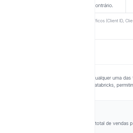
contrário.
Para as Opções 2 e 3, os campos específicos (Client ID, Cli
cada opção acima.
Exemplo de Uso
Após configurar a conexão — com qualquer uma das t
consultas SQL diretamente no seu Databricks, permiti
insights acionáveis.
Fluxo Completo:
Usuário pergunta: "Qual foi o total de vendas p
1