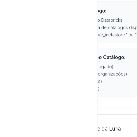
Como encontrar o nome do catálogo:
Acesse "Catalog" no menu lateral do Databricks
O nome do catálogo aparece na lista de catálogos dis
O catálogo padrão geralmente é "hive_metastore" ou 
Exemplos de valores para o campo Catálogo:
(catálogo padrão/legado)
hive_metastore
(catálogo padrão em algumas organizações)
main
(catálogo personalizado)
production
(catálogo personalizado)
analytics
5. Configurar Conexão na Interface da Luria