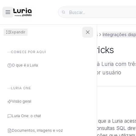
Expandir
Central de Ajuda
Organização
Integrações
Integrações disp
Integração com Databricks
COMECE POR AQUI
Conecte sua plataforma Databricks à Luria com tr
O que é a Luria
Token, Service Principal ou OAuth por usuário
LURIA ONE
Visão geral
Visão Geral da Integração
Luria One: o chat
A integração com Databricks permite que a Luria ac
plataforma lakehouse, executando consultas SQL di
Documentos, imagens e voz
Esta integração é ideal para organizações que utiliza