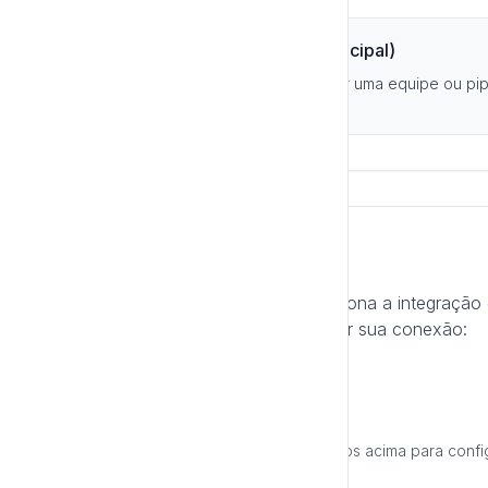
✅ Automação (Service Principal)
Para acesso compartilhado por uma equipe ou pip
(Service Principal)
Próximos Passos
Agora que você entende como funciona a integração 
conexão, está pronto para configurar sua conexão:
Ver Guia de Configuração
Ou siga diretamente os passos detalhados acima para confi
Luria.