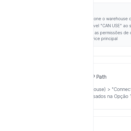
Passos:
Acesse "SQL Warehouses" e selecione o warehouse 
Na aba "Permissions", conceda o nível "CAN USE" ao se
Conceda também, no Unity Catalog, as permissões de 
(catálogo/schema/tabelas) para o service principal
4. Obter Server Hostname e HTTP Path
Em "SQL Warehouses" > (seu warehouse) > "Connectio
o HTTP Path — os mesmos dados usados na Opção 1
5. Configurar na Luria