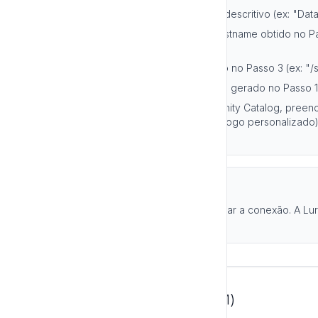
•
Nome da Conexão:
Digite um nome descritivo (ex: "Dat
•
Server Hostname:
Cole o Server Hostname obtido no Pa
456.cloud.databricks.com")
•
HTTP Path:
Cole o HTTP Path obtido no Passo 3 (ex: "
•
Access Token:
Cole o Access Token gerado no Passo 1
•
Catálogo Databricks:
Se você usa Unity Catalog, preen
"hive_metastore", "main", ou seu catálogo personalizado)
branco.
Passo 5: Finalizar
Clique em "Criar Integração" para salvar a conexão. A Luri
conectividade com o Databricks.
Opção 2: Service Principal (M2M)